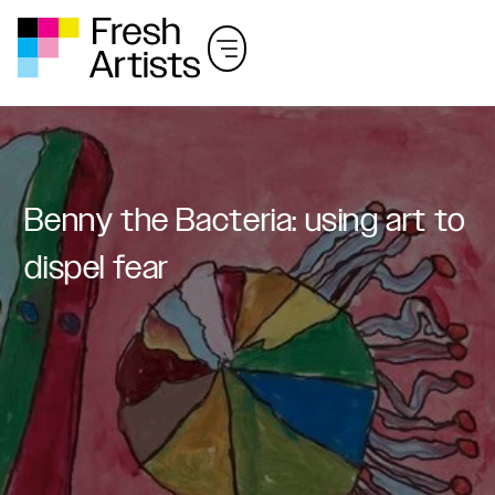
B
e
n
n
y
t
h
e
B
a
c
t
e
r
i
a
:
u
s
i
n
g
a
r
t
t
o
d
i
s
p
e
l
f
e
a
r