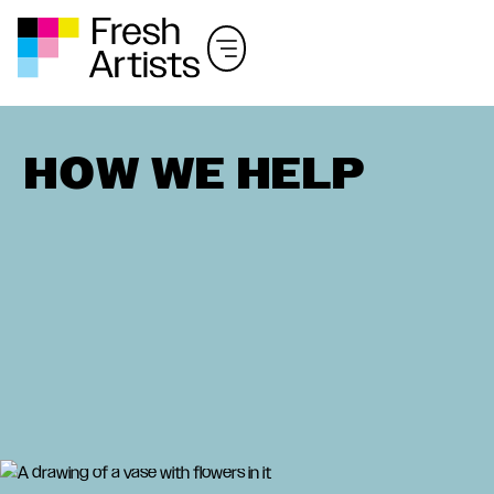
H
O
W
W
E
H
E
L
P